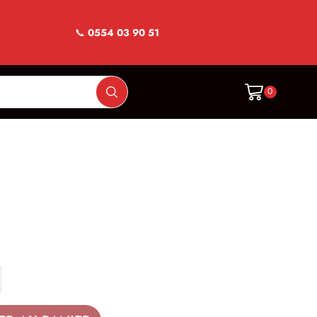
📞
0554 03 90 51
0