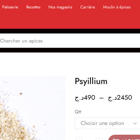
Patisserie
Recettes
Nos magasins
Carrière
Moulin à épices
Psyillium
د.ج
490
–
د.ج
2450
Qtt