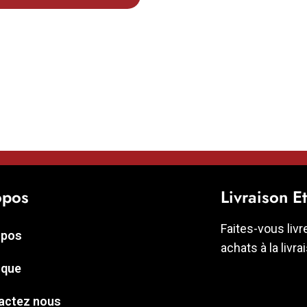
opos
Livraison E
Faites-vous livr
opos
achats à la livra
ique
actez nous