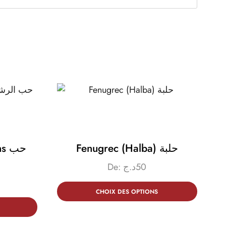
حب
Fenugrec (Halba) حلبة
De:
د.ج
50
CHOIX DES OPTIONS