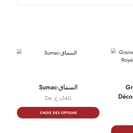
Sumac-السماق
Gr
Décort
De:
د.ج
340
CHOIX DES OPTIONS