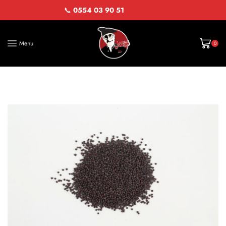
📞
0554 03 90 51
Menu
0