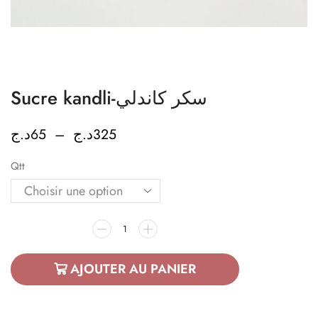
Sucre kandli-سكر كاندلي
د.ج
65
–
د.ج
325
Qtt
AJOUTER AU PANIER