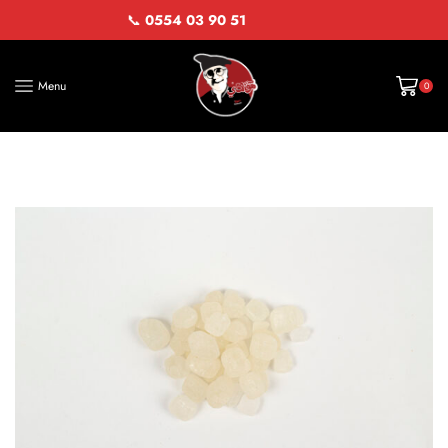
📞
0554 03 90 51
Menu
0