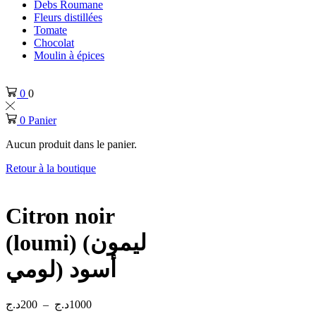
Debs Roumane
Fleurs distillées
Tomate
Chocolat
Moulin à épices
0
0
0
Panier
Aucun produit dans le panier.
Retour à la boutique
Citron noir
(loumi) (ليمون
أسود (لومي
د.ج
200
–
د.ج
1000