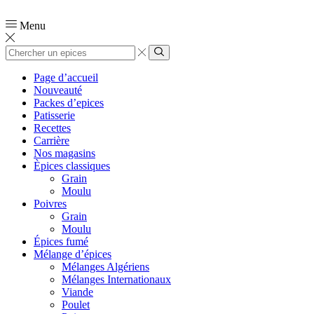
📞
0554 03 90 51
Menu
Page d’accueil
Nouveauté
Packes d’epices
Patisserie
Recettes
Carrière
Nos magasins
Èpices classiques
Grain
Moulu
Poivres
Grain
Moulu
Épices fumé
Mélange d’épices
Mélanges Algériens
Mélanges Internationaux
Viande
Poulet