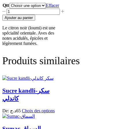
Qtt
Effacer
Ajouter au panier
Le citron noir (loumi) est une
spécialité orientale. Aves des
notes acidulés, épicées et
légèrement fumées.
Produits similaires
Sucre kandli-سكر
كاندلي
De:
د.ج
65
Choix des options
Sumac-السماق