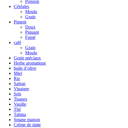
Poisson
Céréales
Moulu
Grain
Piment
Doux
Piquant
Fumé
café
Grain
Moulu
Grain spéciaux
Herbe aromatique
huile d’olive
Miel
Riz
Safran
Vinaigre
Sels
Tisanes
Vanille
Thé
Tahina
Smane maison
Crème de datte