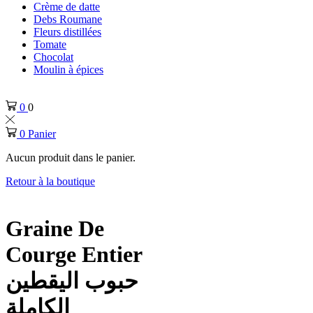
Crème de datte
Debs Roumane
Fleurs distillées
Tomate
Chocolat
Moulin à épices
0
0
0
Panier
Aucun produit dans le panier.
Retour à la boutique
Graine De
Courge Entier
حبوب اليقطين
الكاملة