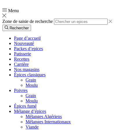
📞
0554 03 90 51
Menu
Zone de saisie de recherche
Rechercher
Page d’accueil
Nouveauté
Packes d’epices
Patisserie
Recettes
Carrière
Nos magasins
Èpices classiques
Grain
Moulu
Poivres
Grain
Moulu
Épices fumé
Mélange d’épices
Mélanges Algériens
Mélanges Internationaux
Viande