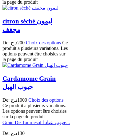
la page du produit
citron séché ليمون
مجفف
De:
د.ج
200
Choix des options
Ce
produit a plusieurs variations. Les
options peuvent être choisies sur
la page du produit
Cardamome Grain
حبوب الهيل
De:
د.ج
1000
Choix des options
Ce produit a plusieurs variations.
Les options peuvent être choisies
sur la page du produit
Grain De Tournesol حبوب عباد ا...
De:
د.ج
130