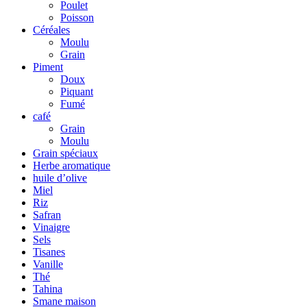
Poulet
Poisson
Céréales
Moulu
Grain
Piment
Doux
Piquant
Fumé
café
Grain
Moulu
Grain spéciaux
Herbe aromatique
huile d’olive
Miel
Riz
Safran
Vinaigre
Sels
Tisanes
Vanille
Thé
Tahina
Smane maison