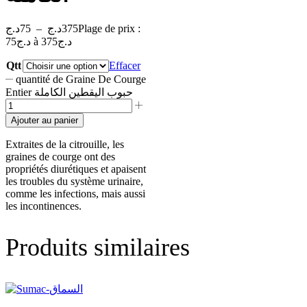
د.ج
75
–
د.ج
375
Plage de prix :
75د.ج à 375د.ج
Qtt
Effacer
quantité de Graine De Courge
Entier حبوب اليقطين الكاملة
Ajouter au panier
Extraites de la citrouille, les
graines de courge ont des
propriétés diurétiques et apaisent
les troubles du système urinaire,
comme les infections, mais aussi
les incontinences.
Produits similaires