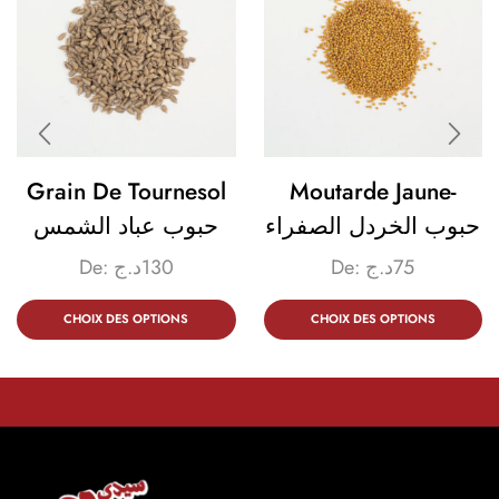
Grain De Tournesol
Moutarde Jaune-
حبوب الخردل الصفراء
حبوب عباد الشمس
De:
د.ج
130
De:
د.ج
75
CHOIX DES OPTIONS
CHOIX DES OPTIONS