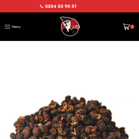
📞
0554 03 90 51
Menu
0