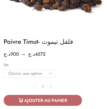
Poivre Timut- فلفل تيموت
د.ج
900
–
د.ج
4572
Qtt
AJOUTER AU PANIER