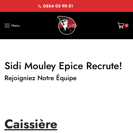
📞
0554 03 90 51
Menu
0
Sidi Mouley Epice Recrute!
Rejoigniez Notre Équipe
Caissière