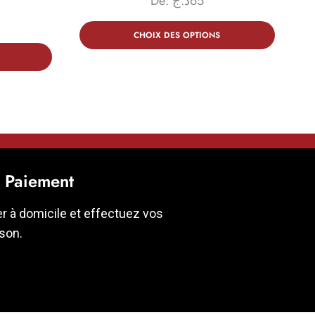
De:
د.ج
65
CHOIX DES OPTIONS
t Paiement
er à domicile et effectuez vos
ison.