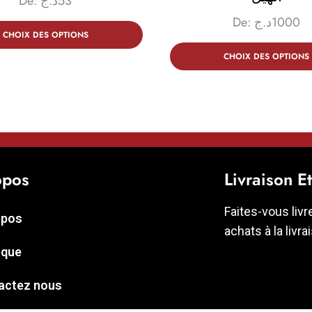
De:
د.ج
53
De:
د.ج
1000
CHOIX DES OPTIONS
CHOIX DES OPTIONS
opos
Livraison E
Faites-vous livr
opos
achats à la livra
ique
actez nous