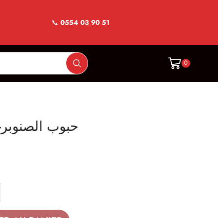
📞
0554 03 90 51
0
Pignon pin blanc-حبوب الصنوبر