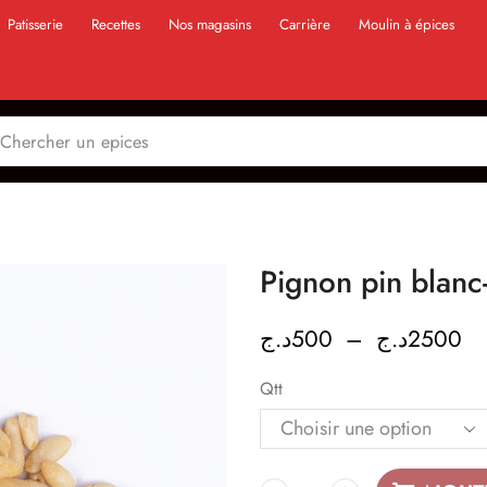
Patisserie
Recettes
Nos magasins
Carrière
Moulin à épices
د.ج
500
–
د.ج
2500
Qtt