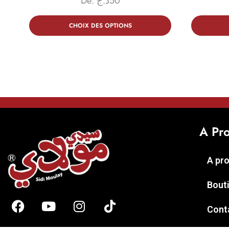
De:
د.ج
50
CHOIX DES OPTIONS
A Pr
A pr
Bout
Cont