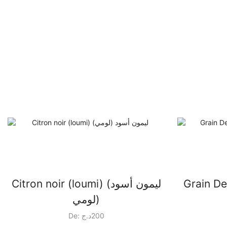
Grain De Tou
Citron noir (loumi) (ليمون أسود
(لومي
De:
د.ج
200
Ce