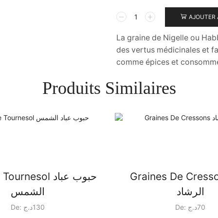
quantité
AJOUTER 
de
Haba
La graine de Nigelle ou Habb
Souda
des vertus médicinales et fav
حبة
comme épices et consommée s
السودة
Produits Similaires
Graines De Cresson
rnesol حبوب عباد
الرشاد
الشمس
De:
د.ج
130
De:
د.ج
70
Ce