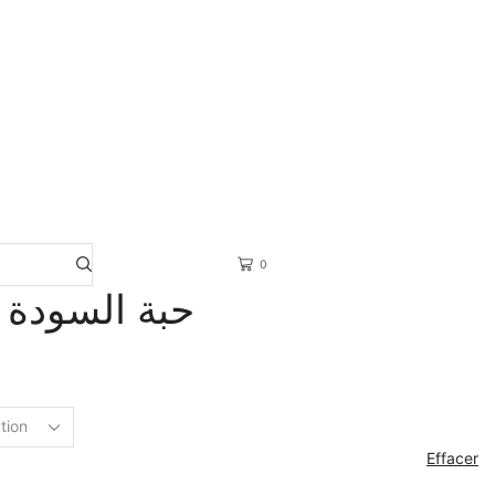
📞
0554 03 90 51
0
Haba Souda حبة السودة
Effacer