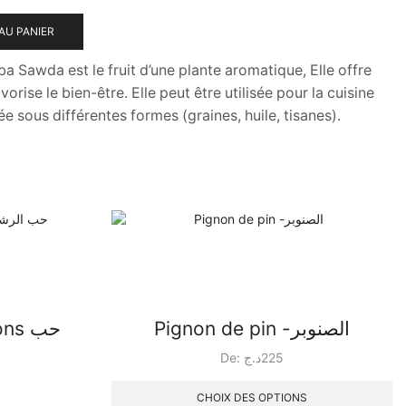
AU PANIER
a Sawda est le fruit d’une plante aromatique, Elle offre
orise le bien-être. Elle peut être utilisée pour la cuisine
ous différentes formes (graines, huile, tisanes).
Pignon de pin -الصنوبر
s حب
De:
د.ج
225
C
pr
CHOIX DES OPTIONS
Ce