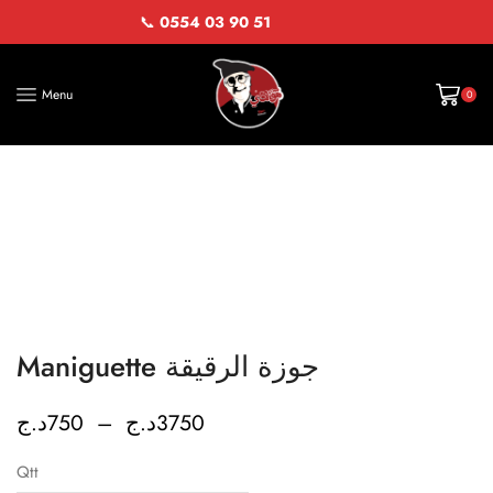
📞
0554 03 90 51
Menu
0
Maniguette جوزة الرقيقة
د.ج
750
–
د.ج
3750
Qtt