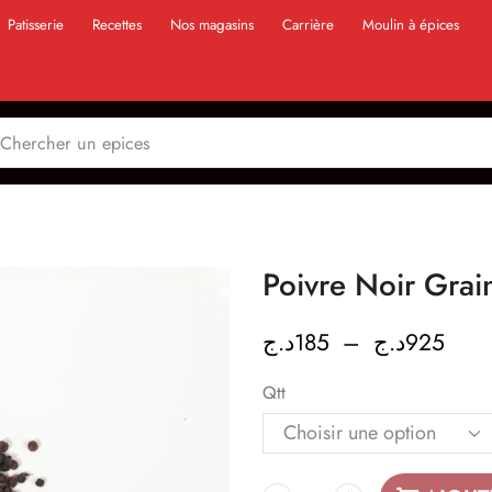
Patisserie
Recettes
Nos magasins
Carrière
Moulin à épices
د.ج
185
–
د.ج
925
Qtt