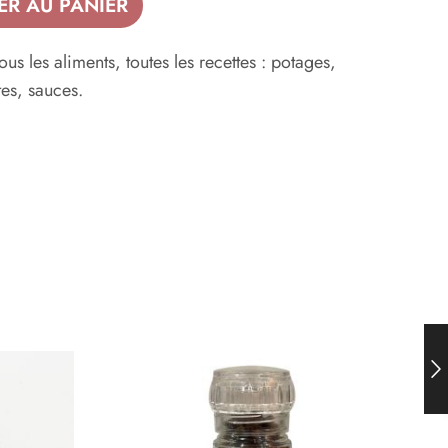
ER AU PANIER
us les aliments, toutes les recettes : potages,
tes, sauces.