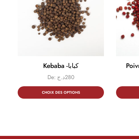
Kebaba -كبابا
De:
د.ج
280
CHOIX DES OPTIONS