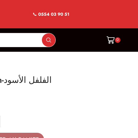
📞
0554 03 90 51
0
Poivre Noir Grain-الفلفل الأسود