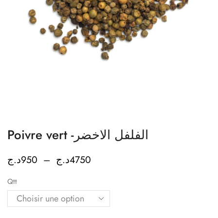
Poivre vert -الفلفل الاخضر
د.ج
950
–
د.ج
4750
Qtt