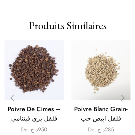
Produits Similaires
Poivre De Cimes –
Poivre Blanc Grain-
فلفل ابيض حب
فلفل بري فيتنامي
De:
د.ج
950
De:
د.ج
285