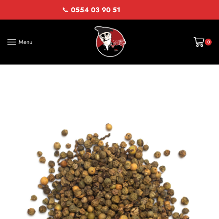
📞
0554 03 90 51
Menu
0