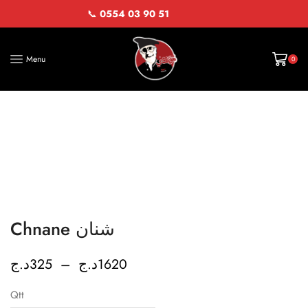
📞
0554 03 90 51
Menu
0
Chnane شنان
د.ج
325
–
د.ج
1620
Qtt