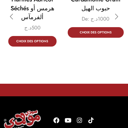
حبوب الهيل
Séchés هرمس أو
ألفرمآس
De:
د.ج
1000
د.ج
500
CHOIX DES OPTIONS
CHOIX DES OPTIONS