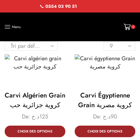
📞
0554 03 90 51
Menu
0
Carvi Algérien Grain
Carvi Égyptienne
Grain كروية مصرية
كروية جزائرية حب
De:
د.ج
125
De:
د.ج
90
CHOIX DES OPTIONS
CHOIX DES OPTIONS