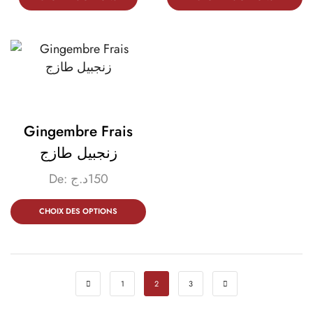
Gingembre Frais
زنجبيل طازج
De:
د.ج
150
CHOIX DES OPTIONS
1
2
3