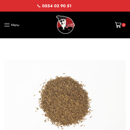
📞
0554 03 90 51
Menu
0