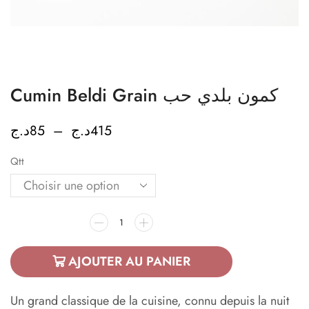
Cumin Beldi Grain كمون بلدي حب
د.ج
85
–
د.ج
415
Qtt
AJOUTER AU PANIER
Un grand classique de la cuisine, connu depuis la nuit