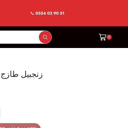
📞
0554 03 90 51
0
Gingembre Frais زنجبيل طازج