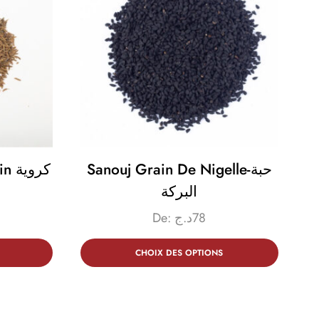
Sanouj Grain De Nigelle-حبة
كرو
البركة
De:
د.ج
78
CHOIX DES OPTIONS