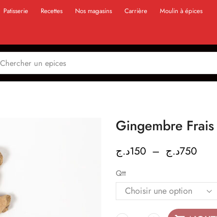
Patisserie
Recettes
Nos magasins
Carrière
Moulin à épices
د.ج
150
–
د.ج
750
Qtt