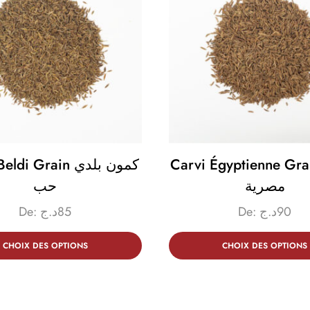
Carvi Égyptienne Grain ية
i Grain كمون بلدي
مصرية
حب
De:
د.ج
85
De:
د.ج
90
CHOIX DES OPTIONS
CHOIX DES OPTIONS