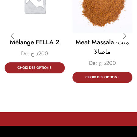
Mélange FELLA 2
Meat Massala -ميت
ماصالا
De:
د.ج
200
De:
د.ج
200
CHOIX DES OPTIONS
CHOIX DES OPTIONS