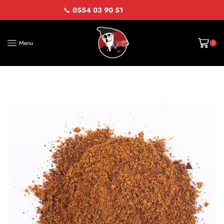
📞
0554 03 90 51
Menu
0