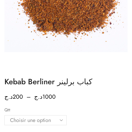
Kebab Berliner كباب برلينر
د.ج
200
–
د.ج
1000
Qtt