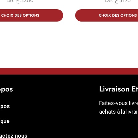
De:
د.ج
200
De:
د.ج
175
CHOIX DES OPTIONS
CHOIX DES OPTIONS
opos
Livraison E
Faites-vous livr
opos
achats à la livra
ique
actez nous