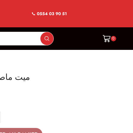
📞
0554 03 90 51
0
massala -ميت ماصالا