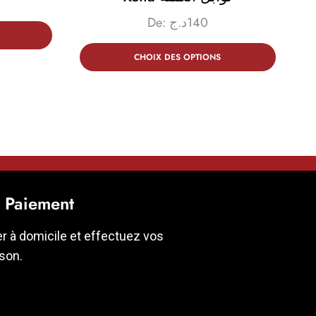
De:
د.ج
140
CHOIX DES OPTIONS
t Paiement
er à domicile et effectuez vos
ison.