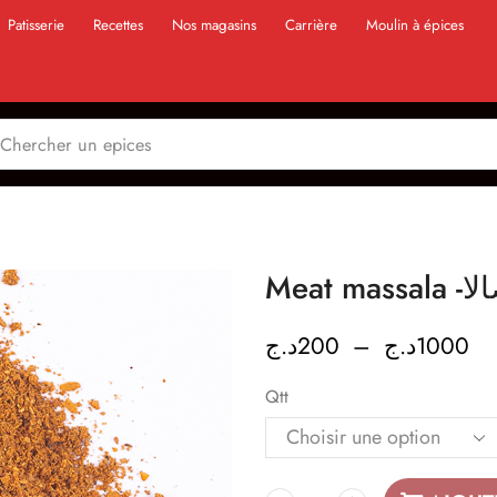
Patisserie
Recettes
Nos magasins
Carrière
Moulin à épices
Meat 
د.ج
200
–
د.ج
1000
Qtt