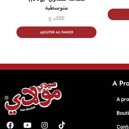
متوسطية
د.ج
350
AJOUTER AU PANIER
A Pr
A pr
Bout
Cont