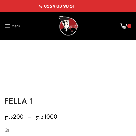
📞
0554 03 90 51
Menu
0
FELLA 1
د.ج
200
–
د.ج
1000
Qtt