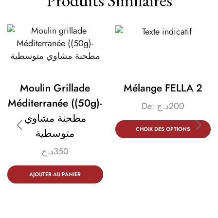
Produits Similaires
Moulin Grillade
Mélange FELLA 2
Méditerranée ((50g)-
De:
د.ج
200
مطحنة مشاوي
CHOIX DES OPTIONS
متوسطية
د.ج
350
AJOUTER AU PANIER