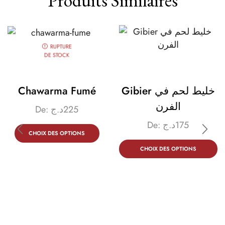
Produits Similaires
RUPTURE
DE STOCK
Chawarma Fumé
Gibier خليط لحم في
الفرن
De:
د.ج
225
De:
د.ج
175
CHOIX DES OPTIONS
CHOIX DES OPTIONS