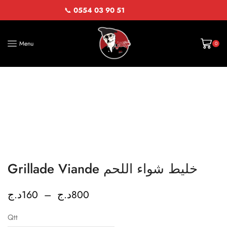
📞
0554 03 90 51
Menu
0
Grillade Viande خليط شواء اللحم
د.ج
160
–
د.ج
800
Qtt