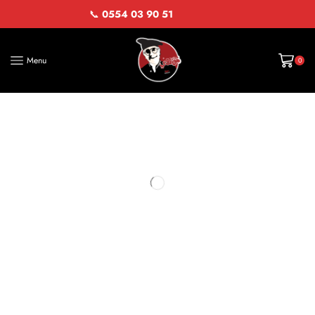
📞
0554 03 90 51
Menu
0