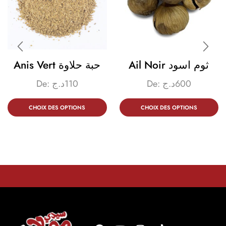
Ail Noir ثوم اسود
Anis Vert حبة حلاوة
De:
د.ج
110
De:
د.ج
600
CHOIX DES OPTIONS
CHOIX DES OPTIONS