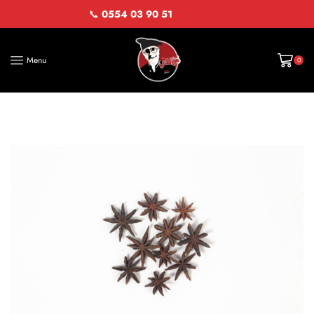
📞
0554 03 90 51
Menu
0