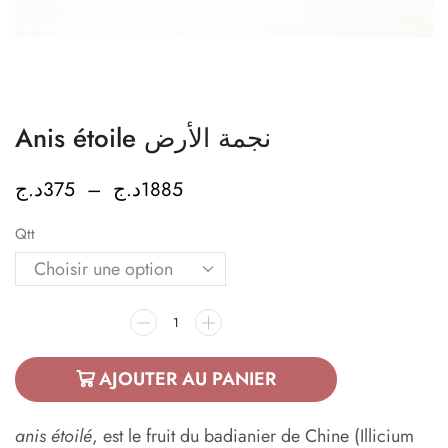
Anis étoile نجمة الأرض
د.ج
375
–
د.ج
1885
Qtt
AJOUTER AU PANIER
anis étoilé
, est le fruit du badianier de Chine (Illicium