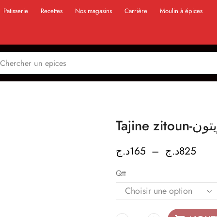
Patisserie
Recettes
Nos magasins
Carrière
Moulin à épices
Tajine z
د.ج
165
–
د.ج
825
Qtt