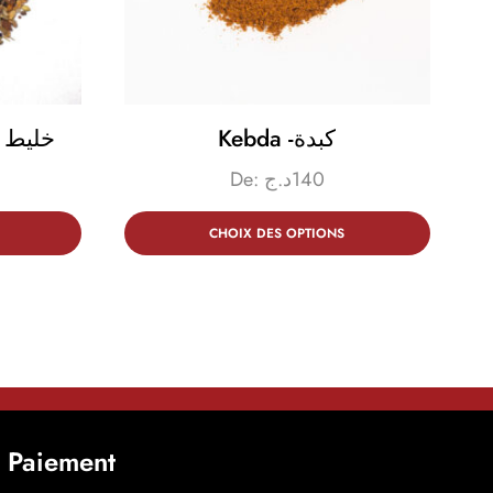
Kebda -كبدة
n- خليط الخبز
De:
د.ج
140
CHOIX DES OPTIONS
t Paiement