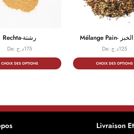
Mélange Pai
Rechta-رشتة
De:
د.ج
175
De:
د.ج
125
CHOIX DES OPTIONS
CHOIX DES OPTIONS
opos
Livraison E