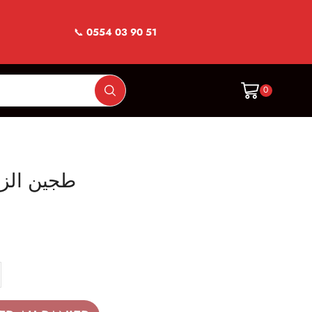
📞
0554 03 90 51
0
itoun-طجين الزيتون