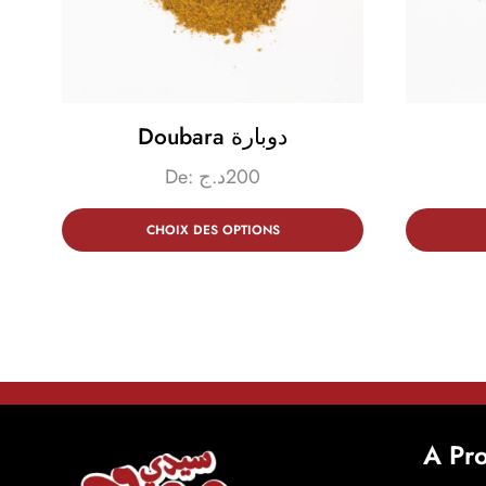
Doubara دوبارة
De:
د.ج
200
CHOIX DES OPTIONS
A Pr