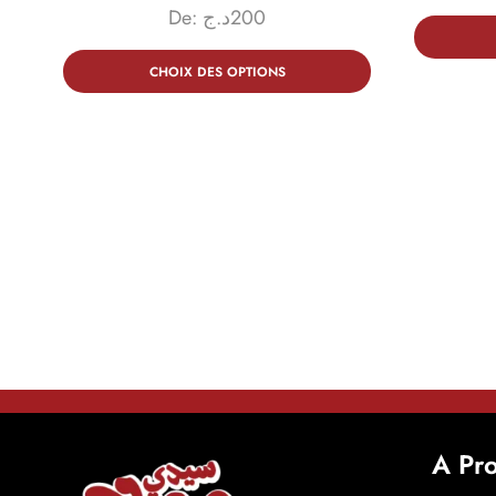
De:
د.ج
200
CHOIX DES OPTIONS
A Pr