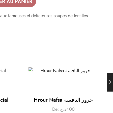
ER AU PANIER
ux fameuses et délicieuses soupes de lentilles
cial
Hrour Nafsa حرور النافسة
De:
د.ج
400