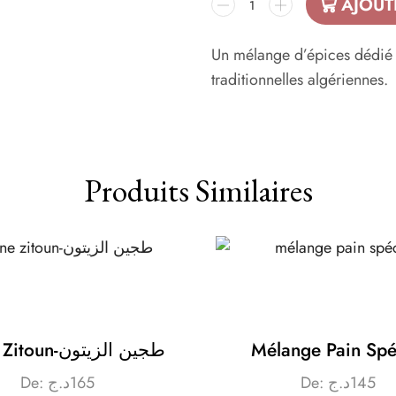
AJOUT
Un mélange d’épices dédié a
traditionnelles algériennes.
Produits Similaires
Tajine Zitoun-طجين الزيتون
Mélange Pain Spé
De:
د.ج
165
De:
د.ج
145