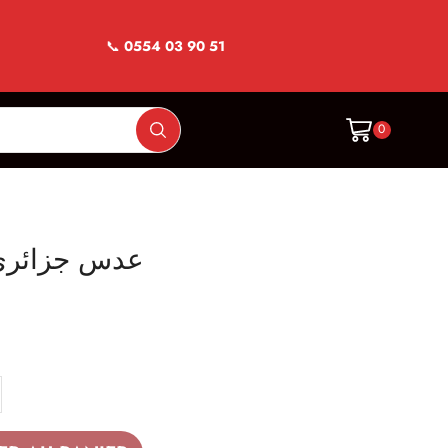
📞
0554 03 90 51
0
ess Algerien عدس جزائري