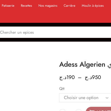
Patisserie
Recettes
Nos magasins
Carrière
Moulin à épices
Ad
د.ج
190
–
د.ج
950
Qtt