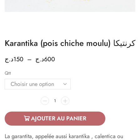
Karantika (pois chiche moulu) كرنتيكا
د.ج
150
–
د.ج
600
Qtt
AJOUTER AU PANIER
La garantita, appelée aussi karantika , calentica ou