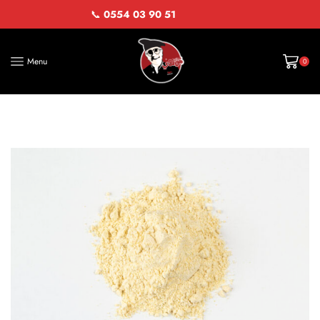
📞
0554 03 90 51
Menu
0