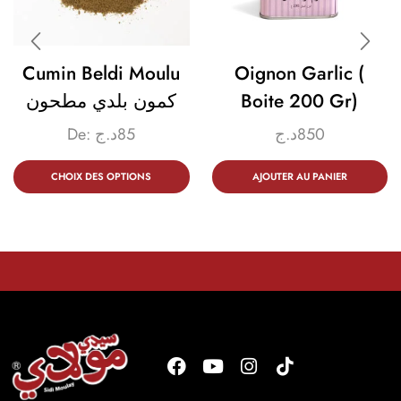
Cumin Beldi Moulu
Oignon Garlic (
كمون بلدي مطحون
Boite 200 Gr)
De:
د.ج
85
د.ج
850
CHOIX DES OPTIONS
AJOUTER AU PANIER