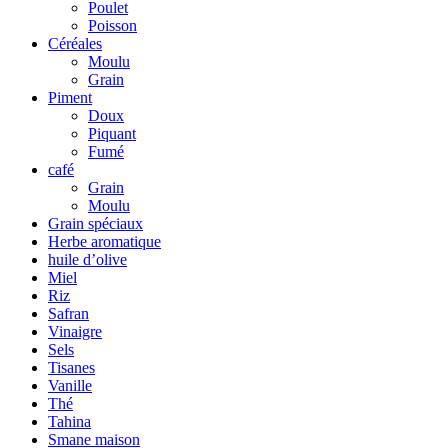
Poulet
Poisson
Céréales
Moulu
Grain
Piment
Doux
Piquant
Fumé
café
Grain
Moulu
Grain spéciaux
Herbe aromatique
huile d’olive
Miel
Riz
Safran
Vinaigre
Sels
Tisanes
Vanille
Thé
Tahina
Smane maison