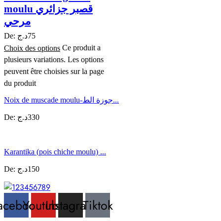
moulu قصبر جزائري
مرحي
De:
د.ج
75
Choix des options
Ce produit a
plusieurs variations. Les options
peuvent être choisies sur la page
du produit
Noix de muscade moulu-جوزة الط...
De:
د.ج
330
Karantika (pois chiche moulu) ...
De:
د.ج
150
acebook
Youtube
Instagram
Tiktok