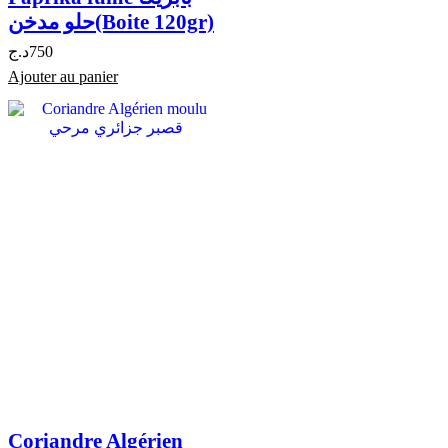
حلو مدخن(Boite 120gr)
د.ج
750
Ajouter au panier
Coriandre Algérien