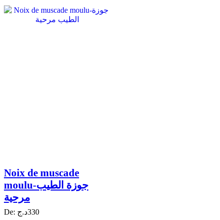
Noix de muscade
moulu-جوزة الطيب
مرحية
De:
د.ج
330