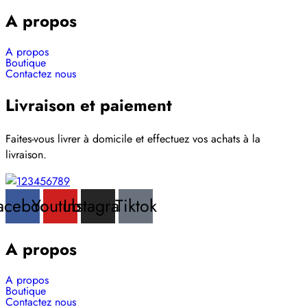
A propos
A propos
Boutique
Contactez nous
Livraison et paiement
Faites-vous livrer à domicile et effectuez vos achats à la
livraison.
acebook
Youtube
Instagram
Tiktok
A propos
A propos
Boutique
Contactez nous