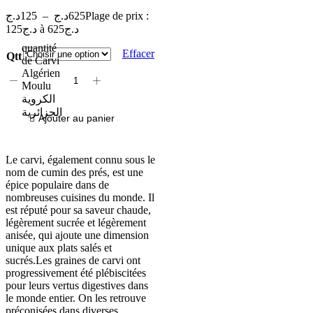
د.ج
125
–
د.ج
625
Plage de prix :
125د.ج à 625د.ج
quantité
Effacer
Qtt
de Carvi
Algérien
Moulu
الكروية
الجزائرية
Ajouter au panier
Le carvi, également connu sous le
nom de cumin des prés, est une
épice populaire dans de
nombreuses cuisines du monde. Il
est réputé pour sa saveur chaude,
légèrement sucrée et légèrement
anisée, qui ajoute une dimension
unique aux plats salés et
sucrés.Les graines de carvi ont
progressivement été plébiscitées
pour leurs vertus digestives dans
le monde entier. On les retrouve
préconisées dans diverses