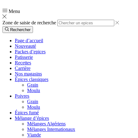
📞
0554 03 90 51
Menu
Zone de saisie de recherche
Rechercher
Page d’accueil
Nouveauté
Packes d’epices
Patisserie
Recettes
Carrière
Nos magasins
Èpices classiques
Grain
Moulu
Poivres
Grain
Moulu
Épices fumé
Mélange d’épices
Mélanges Algériens
Mélanges Internationaux
Viande