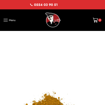
📞
0554 03 90 51
Menu
0