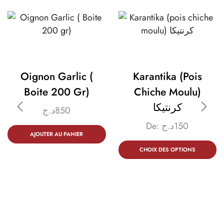
Oignon Garlic (
Karantika (pois
Boite 200 Gr)
Chiche Moulu)
كرنتيكا
د.ج
850
De:
د.ج
150
AJOUTER AU PANIER
CHOIX DES OPTIONS