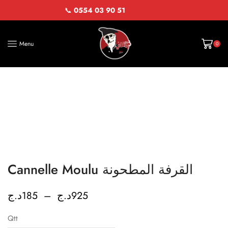
📞
0554 03 90 51
Menu
0
Cannelle Moulu القرفة المطحونة
د.ج
185
–
د.ج
925
Qtt