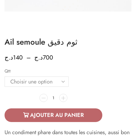
Ail semoule ثوم دقيق
د.ج
140
–
د.ج
700
Qtt
AJOUTER AU PANIER
Un condiment phare dans toutes les cuisines, aussi bon