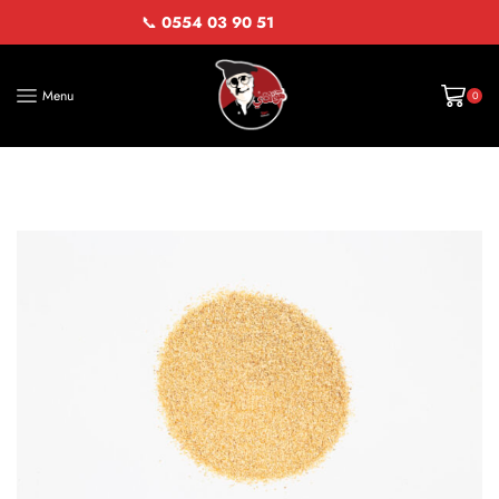
📞
0554 03 90 51
Menu
0