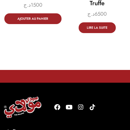
Truffe
د.ج
1500
د.ج
6500
AJOUTER AU PANIER
LIRE LA SUITE