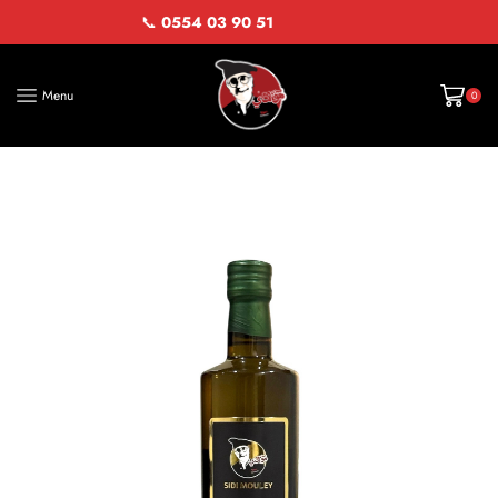
📞
0554 03 90 51
Menu
0