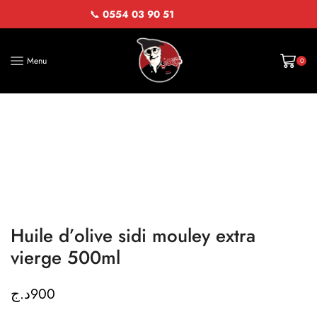
📞
0554 03 90 51
Menu
0
Huile d’olive sidi mouley extra
vierge 500ml
د.ج
900