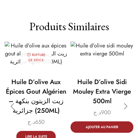
Produits Similaires
RUPTURE
DE STOCK
Huile D’olive Aux
Huile D’olive Sidi
Épices Gout Algérien
Mouley Extra Vierge
– زيت الزيتون بنكهة
500ml
جزائرية (250ML)
د.ج
900
د.ج
650
AJOUTER AU PANIER
LIRE LA SUITE