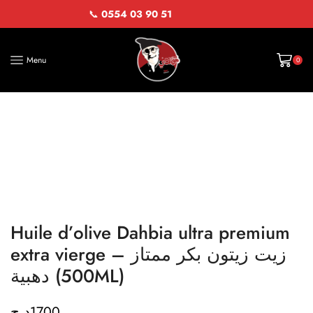
📞
0554 03 90 51
Menu
0
Huile d’olive Dahbia ultra premium
extra vierge – زيت زيتون بكر ممتاز
دهبية (500ML)
د.ج
1700