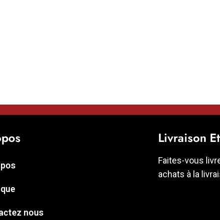
opos
Livraison E
Faites-vous livr
opos
achats à la livra
ique
actez nous