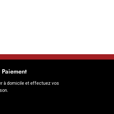
t Paiement
er à domicile et effectuez vos
ison.