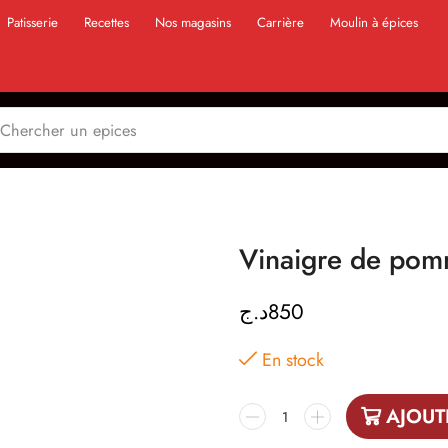
Patisserie
Recettes
Nos magasins
Carrière
Moulin à épices
Vinaigre de pom
د.ج
850
En stock
AJOUT