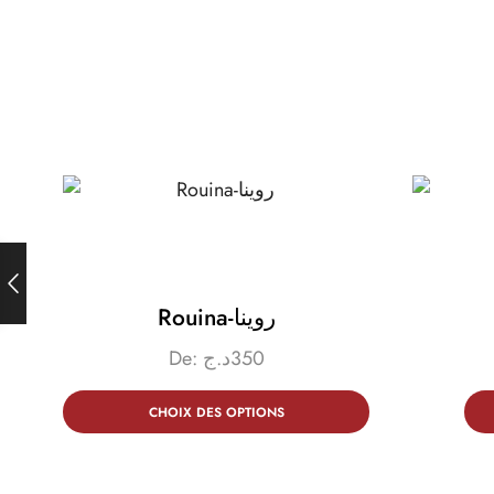
Rouina-روينا
De:
د.ج
350
CHOIX DES OPTIONS