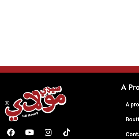
A Pr
A pr
Bout
Cont