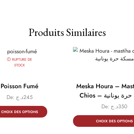
Produits Similaires
RUPTURE DE
STOCK
Poisson Fumé
Meska Houra – Mast
Chios – يونانية
De:
د.ج
245
De:
د.ج
350
CHOIX DES OPTIONS
CHOIX DES OPTIONS