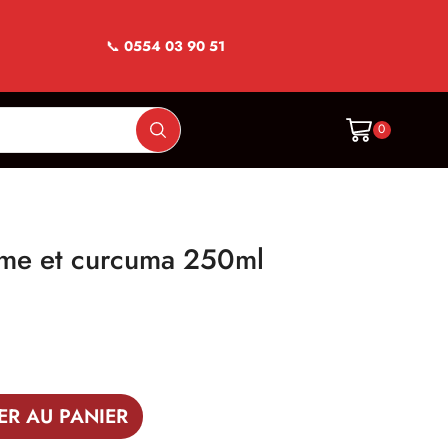
📞
0554 03 90 51
0
me et curcuma 250ml
ER AU PANIER