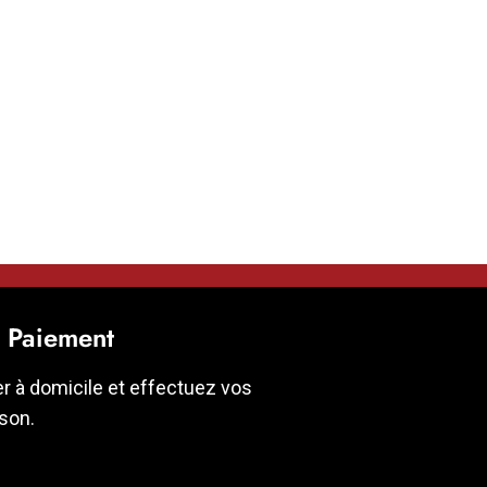
t Paiement
er à domicile et effectuez vos
ison.