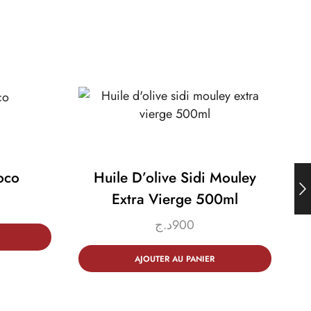
oco
Huile D’olive Sidi Mouley
Extra Vierge 500ml
د.ج
900
AJOUTER AU PANIER