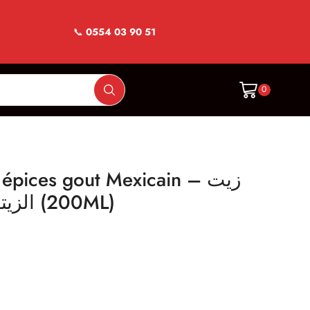
📞
0554 03 90 51
0
épices gout Mexicain – زيت
الزيتون نكهة ميكسيكية (200ML)