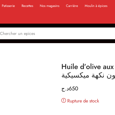
Patisserie
Recettes
Nos magasins
Carrière
Moulin à épices
Huile d’olive aux 
د.ج
650
Rupture de stock