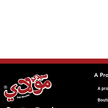
A Pr
A pr
Bout