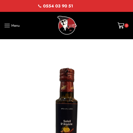
📞
0554 03 90 51
Menu
0