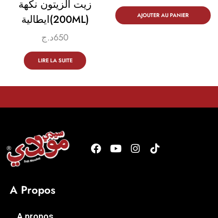
زيت الزيتون نكهة
AJOUTER AU PANIER
ايطالية(200ML)
د.ج
650
LIRE LA SUITE
A Propos
A propos