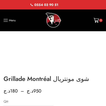
📞
0554 03 90 51
Menu
0
Grillade Montréal شوى مونتريال
د.ج
180
–
د.ج
950
Qtt