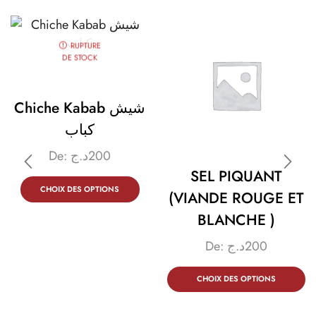
RUPTURE
DE STOCK
Chiche Kabab شيش
كباب
De:
د.ج
200
SEL PIQUANT
CHOIX DES OPTIONS
(VIANDE ROUGE ET
BLANCHE )
De:
د.ج
200
CHOIX DES OPTIONS