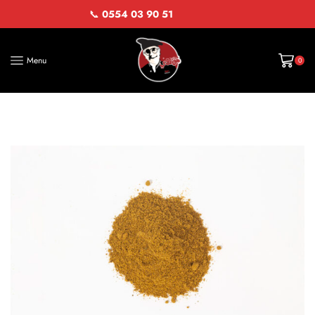
📞
0554 03 90 51
Menu
0