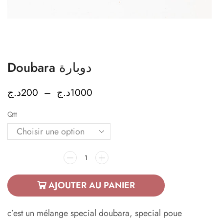
Doubara دوبارة
د.ج
200
–
د.ج
1000
Qtt
AJOUTER AU PANIER
c’est un mélange special doubara, special poue