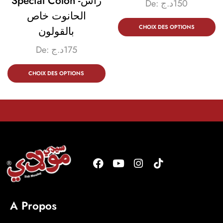
Spécial Colon -راس
De:
د.ج
150
الحانوت خاص
CHOIX DES OPTIONS
بالقولون
De:
د.ج
175
CHOIX DES OPTIONS
A Propos