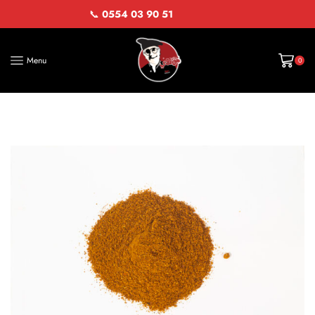
📞
0554 03 90 51
Menu
0