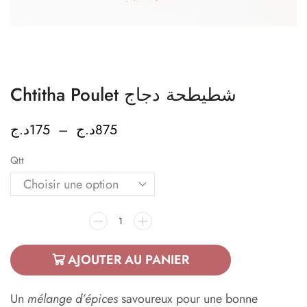
Chtitha Poulet شطيطحة دجاج
د.ج
175
–
د.ج
875
Qtt
AJOUTER AU PANIER
Un
mélange d’épices
savoureux pour une bonne