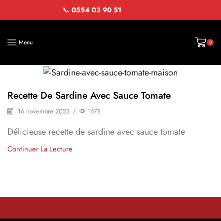
📞
0554 03 90 51
Menu
0
Poisson
Recette De Sardine Avec Sauce Tomate
16 novembre 2023
/
1678
Délicieuse recette de sardine avec sauce tomate
Continuer La Lecture