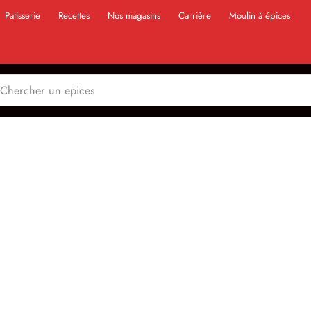
Patisserie
Recettes
Nos magasins
Carrière
Moulin à épices