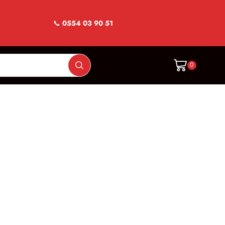
📞
0554 03 90 51
0