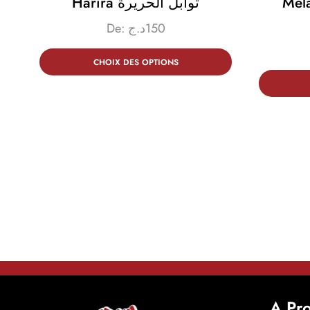
Harira توابل الحريرة
Mél
De:
د.ج
150
CHOIX DES OPTIONS
A Pr