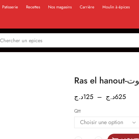
Patisserie
Recettes
Nos magasins
Carrière
Moulin à épices
Ras el
د.ج
125
–
د.ج
625
Qtt