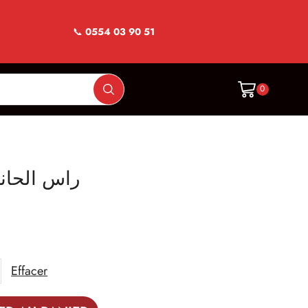
📞
0554 03 90 51
0
 hanout-راس الحانوت
Effacer