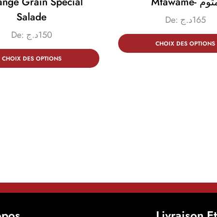
ange Grain Spécial
Mtawame- وم
Salade
De:
د.ج
165
De:
د.ج
150
CHOIX DES OPTIONS
CHOIX DES OPTIONS
opos
Livraison E