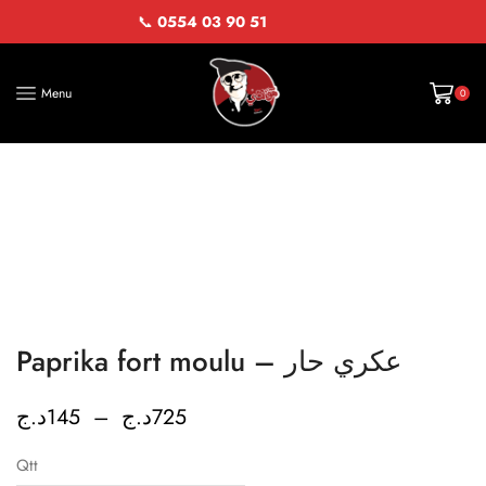
📞
0554 03 90 51
Menu
0
Paprika fort moulu – عكري حار
د.ج
145
–
د.ج
725
Qtt