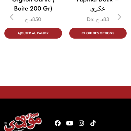
Boite 200 Gr)
عكري
د.ج
850
De:
د.ج
83
AJOUTER AU PANIER
CHOIX DES OPTIONS