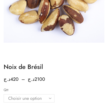
Noix de Brésil
د.ج
420
–
د.ج
2100
Qtt