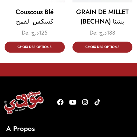
Couscous Blé
GRAIN DE MILLET
(BECHNA) بشنا
كسكس القمح
De:
د.ج
125
De:
د.ج
188
CHOIX DES OPTIONS
CHOIX DES OPTIONS
A Propos