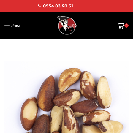
📞
0554 03 90 51
Menu
0