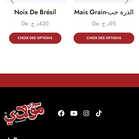
Noix De Brésil
Mais Grain-الذرة حب
De:
د.ج
420
De:
د.ج
95
CHOIX DES OPTIONS
CHOIX DES OPTIONS