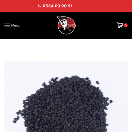
📞
0554 03 90 51
Menu
0