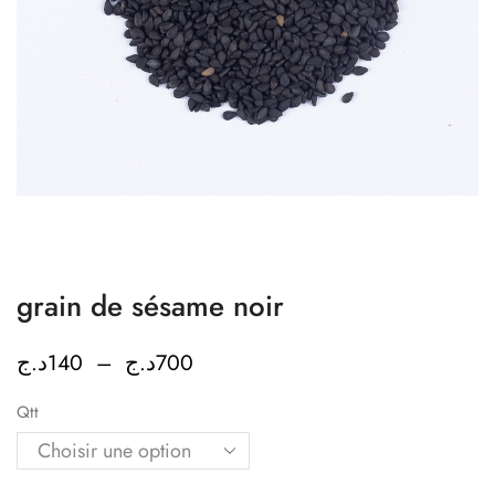
grain de sésame noir
د.ج
140
–
د.ج
700
Qtt