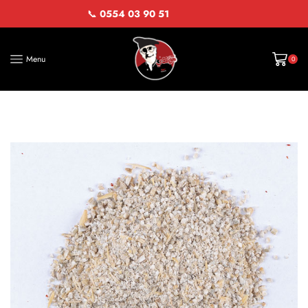
📞
0554 03 90 51
Menu
0