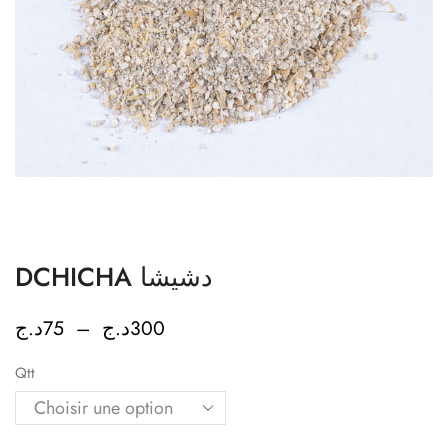
DCHICHA دشيشا
د.ج
75
–
د.ج
300
Qtt