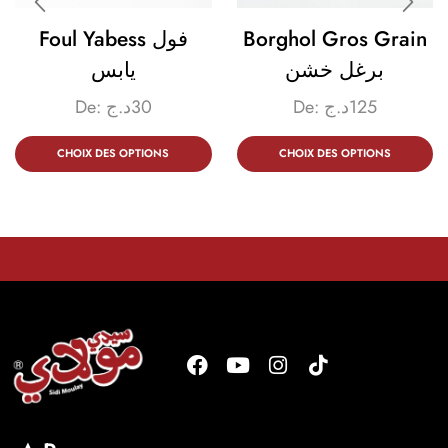
Foul Yabess فول
Borghol Gros Grain
برغل خشن
يابس
De:
د.ج
30
De:
د.ج
125
CHOIX DES OPTIONS
CHOIX DES OPTIONS