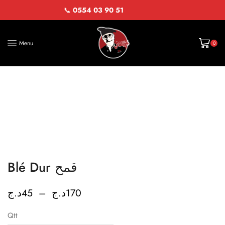
📞
0554 03 90 51
Menu
0
Blé Dur قمح
د.ج
45
–
د.ج
170
Qtt