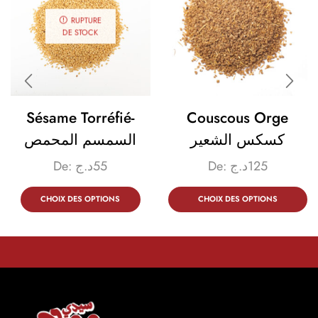
RUPTURE
DE STOCK
Sésame Torréfié-
Couscous Orge
كسكس الشعير
السمسم المحمص
De:
د.ج
55
De:
د.ج
125
CHOIX DES OPTIONS
CHOIX DES OPTIONS