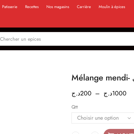
Patisserie
Recettes
Nos magasins
Carrière
Moulin à épices
M
د.ج
200
–
د.ج
1000
Qtt