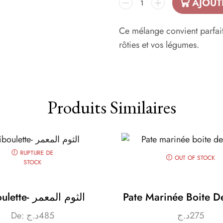
AJOUT
Ce mélange convient parfai
rôties et vos légumes.
Produits Similaires
RUPTURE DE
OUT OF STOCK
STOCK
Ciboulette- الثوم المعمر
Pate Marinée Boite 
De:
د.ج
485
د.ج
275