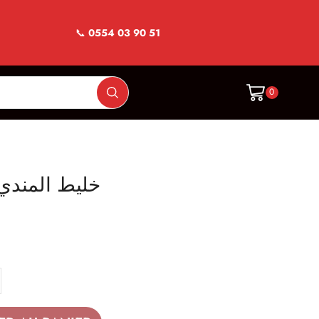
📞
0554 03 90 51
0
élange mendi- خليط المندي