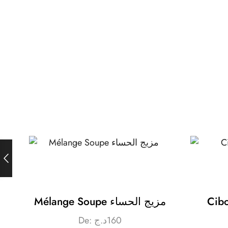
Mélange Soupe مزيج الحساء
De:
د.ج
160