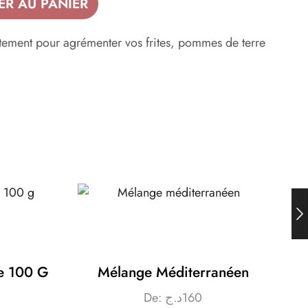
ER AU PANIER
tement pour agrémenter vos frites, pommes de terre
De 100 G
Mélange Méditerranéen
De:
د.ج
160