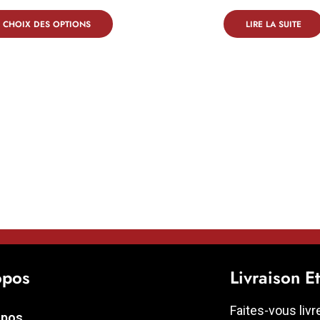
CHOIX DES OPTIONS
LIRE LA SUITE
opos
Livraison E
Faites-vous livr
opos