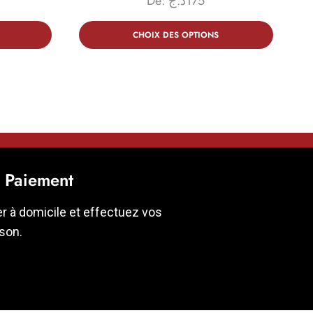
De:
د.ج
175
CHOIX DES OPTIONS
t Paiement
er à domicile et effectuez vos
ison.