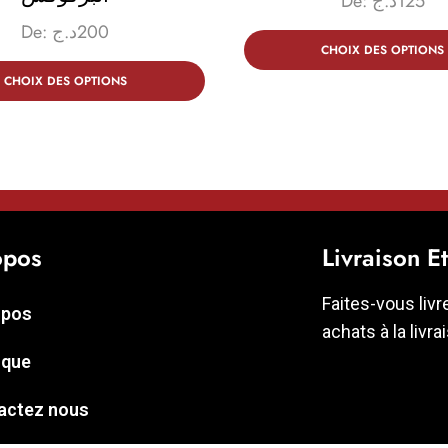
De:
د.ج
125
De:
د.ج
200
CHOIX DES OPTIONS
CHOIX DES OPTIONS
opos
Livraison E
Faites-vous livr
opos
achats à la livra
ique
actez nous