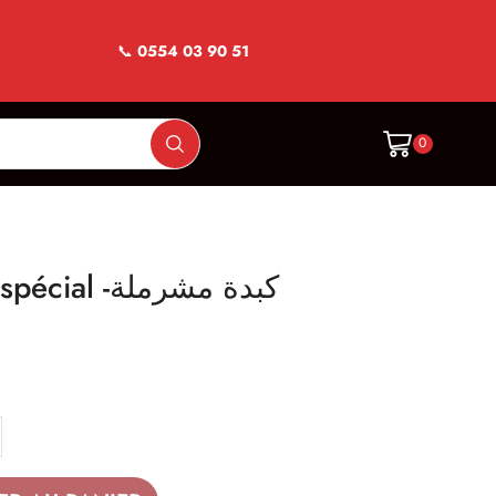
📞
0554 03 90 51
0
kebda mcharmla spécial -كبدة مشرملة