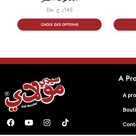
De:
د.ج
145
CHOIX DES OPTIONS
A Pr
A pr
Bout
Cont