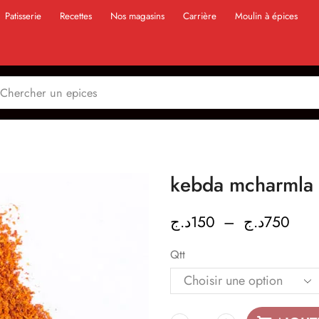
Patisserie
Recettes
Nos magasins
Carrière
Moulin à épices
د.ج
150
–
د.ج
750
Qtt