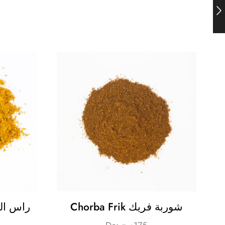
Chorba Frik شوربة فريك
t-راس الحانوت