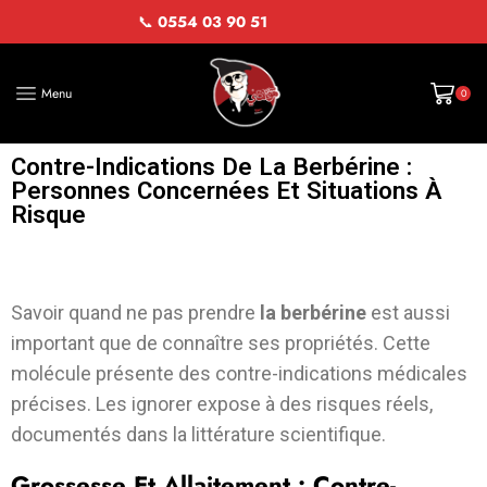
📞
0554 03 90 51
Menu
0
Contre-Indications De La Berbérine :
Personnes Concernées Et Situations À
Risque
Savoir quand ne pas prendre
la berbérine
est aussi
important que de connaître ses propriétés. Cette
molécule présente des contre-indications médicales
précises. Les ignorer expose à des risques réels,
documentés dans la littérature scientifique.
Grossesse Et Allaitement : Contre-