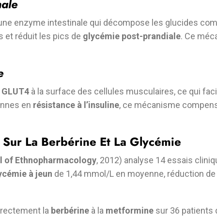
nale
 une enzyme intestinale qui décompose les glucides com
s et réduit les pics de
glycémie post-prandiale
. Ce méca
e
s GLUT4
à la surface des cellules musculaires, ce qui faci
sonnes en
résistance à l’insuline
, ce mécanisme compensa
 Sur La Berbérine Et La Glycémie
l of Ethnopharmacology
, 2012) analyse 14 essais clini
ycémie à jeun
de 1,44 mmol/L en moyenne, réduction de l
rectement la
berbérine
à la
metformine
sur 36 patients 