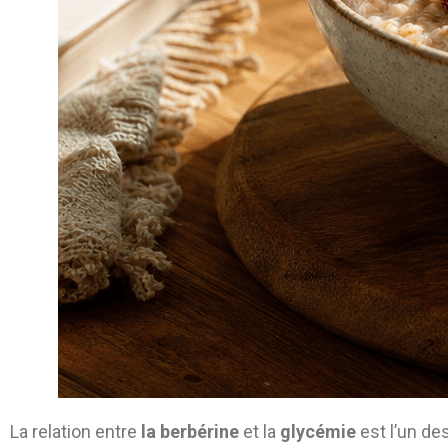
La relation entre
la berbérine
et la
glycémie
est l’un de