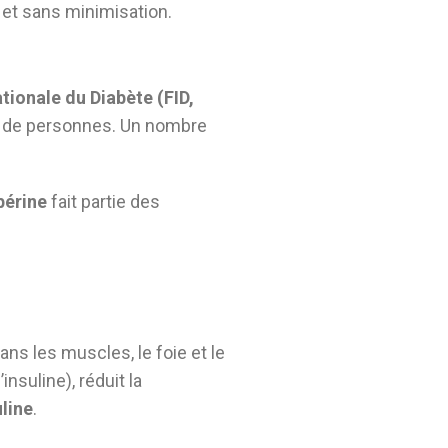
 et sans minimisation.
tionale du Diabète (FID,
ons de personnes. Un nombre
bérine
fait partie des
ns les muscles, le foie et le
suline), réduit la
uline
.