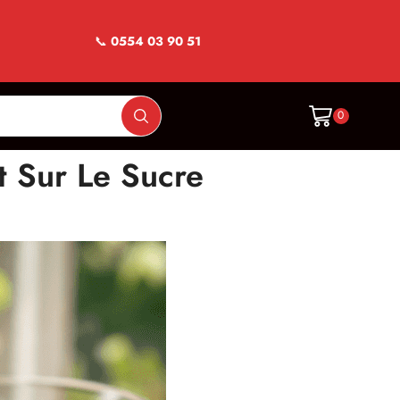
📞
0554 03 90 51
0
t Sur Le Sucre