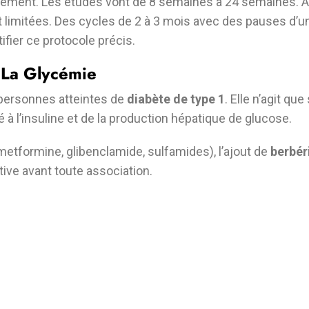
tement. Les études vont de 8 semaines à 24 semaines. Au-
nt limitées. Des cycles de 2 à 3 mois avec des pauses d’
fier ce protocole précis.
 La Glycémie
s personnes atteintes de
diabète de type 1
. Elle n’agit q
é à l’insuline et de la production hépatique de glucose.
etformine, glibenclamide, sulfamides), l’ajout de
berbér
ive avant toute association.