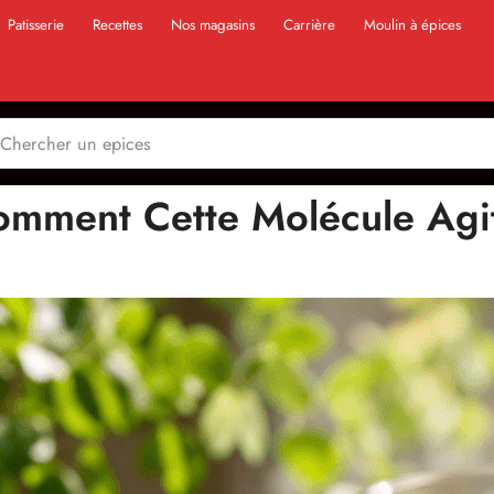
Patisserie
Recettes
Nos magasins
Carrière
Moulin à épices
omment Cette Molécule Agi